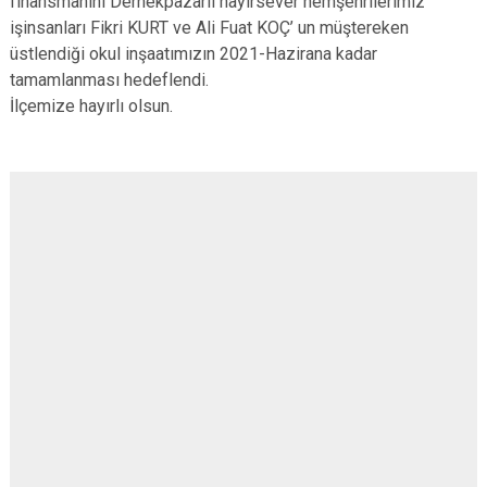
finansmanını Dernekpazarlı hayırsever hemşehrilerimiz
işinsanları Fikri KURT ve Ali Fuat KOÇ’ un müştereken
üstlendiği okul inşaatımızın 2021-Hazirana kadar
tamamlanması hedeflendi.
İlçemize hayırlı olsun.