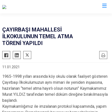
Trabzon
ÇAYIRBAŞI MAHALLESİ
İLKOKULUNUN TEMEL ATMA
Akçaabat
Köprübaşı
TÖRENİ YAPILDI
Araklı
Maçka
Arsin
Of
Beşikdüzü
Şalpazarı
11.01.2021
Çarşıbaşı
Sürmene
1965-1998 yılları arasında köy okulu olarak faaliyet gösteren
Çaykara
Tonya
Çayırbaşı İlkokulumuzun aynı mimari ile yeniden inşaasına,
Dernekpazarı
Vakfıkebir
hazırlanan “temel atma hayırlı olsun notunun” Kaymakamımız
Düzköy
Yomra
Murat YILDIZ tarafından temel döküm direğine bırakılmasıyla
başlandı.
Hayrat
Ortahisar
Kaymakamlığımız ile imzalanan protokol kapsamında, yapım