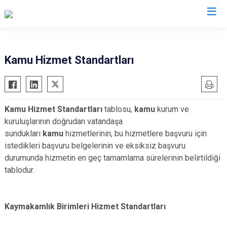
Trabzon
Kamu Hizmet Standartları
Akçaabat
Köprübaşı
Araklı
Maçka
Kamu Hizmet Standartları
tablosu,
kamu
kurum ve
Arsin
Of
kuruluşlarının doğrudan vatandaşa
Beşikdüzü
Şalpazarı
sundukları
kamu
hizmetlerinin, bu hizmetlere başvuru için
Çarşıbaşı
Sürmene
istedikleri başvuru belgelerinin ve eksiksiz başvuru
durumunda hizmetin en geç tamamlama sürelerinin belirtildiği
Çaykara
Tonya
tablodur.
Dernekpazarı
Vakfıkebir
Düzköy
Yomra
Hayrat
Ortahisar
Kaymakamlık Birimleri Hizmet Standartları