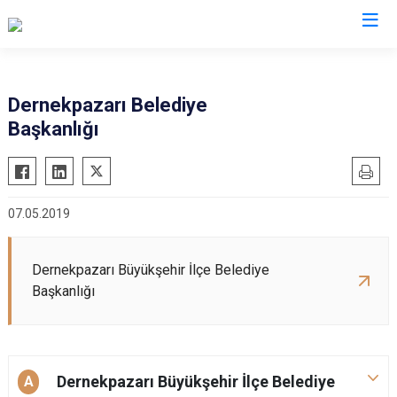
Trabzon
Dernekpazarı Belediye
Başkanlığı
Akçaabat
Köprübaşı
Araklı
Maçka
Arsin
Of
07.05.2019
Beşikdüzü
Şalpazarı
Çarşıbaşı
Sürmene
Dernekpazarı Büyükşehir İlçe Belediye
Çaykara
Tonya
Başkanlığı
Dernekpazarı
Vakfıkebir
Düzköy
Yomra
Hayrat
Ortahisar
Dernekpazarı Büyükşehir İlçe Belediye
A