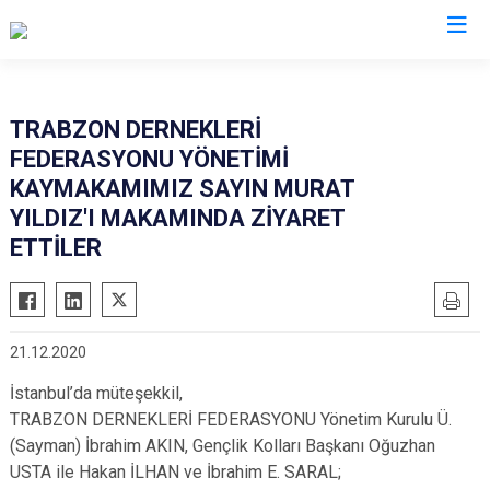
Trabzon
TRABZON DERNEKLERİ
FEDERASYONU YÖNETİMİ
Akçaabat
Köprübaşı
KAYMAKAMIMIZ SAYIN MURAT
Araklı
Maçka
YILDIZ'I MAKAMINDA ZİYARET
Arsin
Of
ETTİLER
Beşikdüzü
Şalpazarı
Çarşıbaşı
Sürmene
Çaykara
Tonya
21.12.2020
Dernekpazarı
Vakfıkebir
İstanbul’da müteşekkil,
Düzköy
Yomra
TRABZON DERNEKLERİ FEDERASYONU Yönetim Kurulu Ü.
Hayrat
Ortahisar
(Sayman) İbrahim AKIN, Gençlik Kolları Başkanı Oğuzhan
USTA ile Hakan İLHAN ve İbrahim E. SARAL;