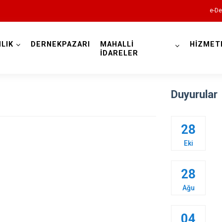
e-De
LIK
DERNEKPAZARI
MAHALLİ
HİZMET
Trabzon
İDARELER
Duyurular
28
Akçaabat
Eki
Araklı
28
Arsin
Ağu
Beşikdüzü
Çarşıbaşı
04