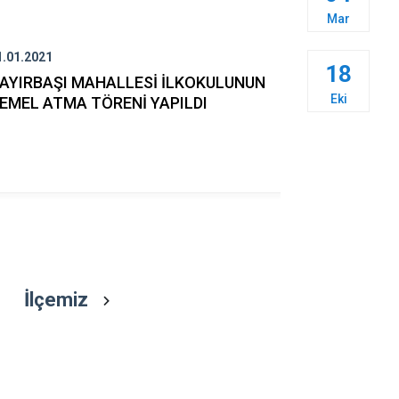
Çaykara
Mar
Dernekpazarı
1.01.2021
08.01.2021
Düzköy
18
AYIRBAŞI MAHALLESİ İLKOKULUNUN
TAŞÇILAR
Hayrat
Eki
EMEL ATMA TÖRENİ YAPILDI
YAKLAŞTI
İlçemiz