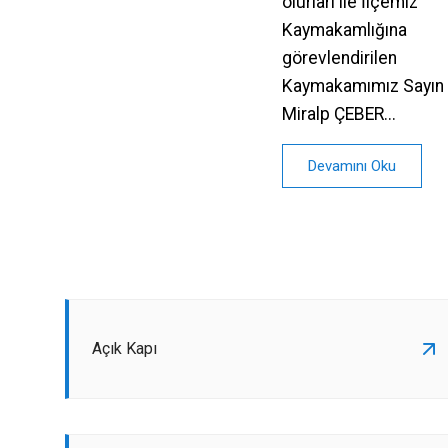
olurları ile İlçemiz
Kaymakamlığına
görevlendirilen
Kaymakamımız Sayın
Miralp ÇEBER...
Devamını Oku
Açık Kapı