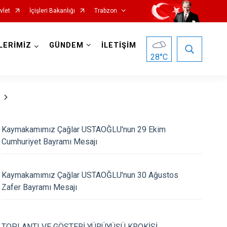
vlet
İçişleri Bakanlığı
Trabzon
1
/
5
LERİMİZ
GÜNDEM
İLETİŞİM
28
°C
Kaymakamımız Çağlar USTAOĞLU'nun 29 Ekim
Cumhuriyet Bayramı Mesajı
Köprübaşı
Maçka
Kaymakamımız Çağlar USTAOĞLU'nun 30 Ağustos
Of
Zafer Bayramı Mesajı
Şalpazarı
Sürmene
TOPLANTI VE GÖSTERİ YÜRÜYÜŞÜ KROKİSİ